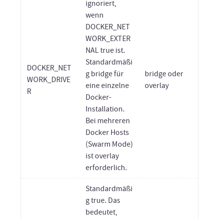
ignoriert,
wenn
DOCKER_NET
WORK_EXTER
NAL true ist.
Standardmäßi
DOCKER_NET
g bridge für
bridge oder
WORK_DRIVE
eine einzelne
overlay
R
Docker-
Installation.
Bei mehreren
Docker Hosts
(Swarm Mode)
ist overlay
erforderlich.
Standardmäßi
g true. Das
bedeutet,