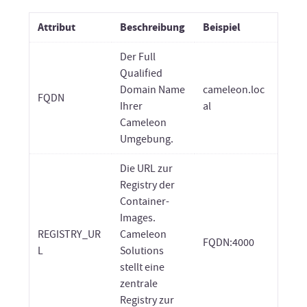
Attribut
Beschreibung
Beispiel
Der Full
Qualified
Domain Name
cameleon.loc
FQDN
Ihrer
al
Cameleon
Umgebung.
Die URL zur
Registry der
Container-
Images.
REGISTRY_UR
Cameleon
FQDN:4000
L
Solutions
stellt eine
zentrale
Registry zur