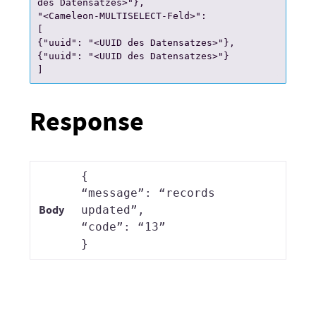
des Datensatzes>"}
,
"<Cameleon-MULTISELECT-Feld>":
[
{"
uuid": "<UUID des Datensatzes>"}, 
{"uuid": "<UUID des Datensatzes>"} 
]
Response
{
“message”: “records
Body
updated”,
“code”: “13”
}