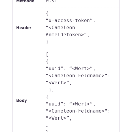
Methode
POST
{
“x-access-token”:
Header
“<Cameleon-
Anmeldetoken>”,
}
[
{
“uuid”: “<Wert>”,
“<Cameleon-Feldname>”:
“<Wert>”,
…},
{
Body
“uuid”: “<Wert>”,
“<Cameleon-Feldname>”:
“<Wert>”,
…