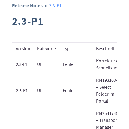
Release Notes
2.3-P1
2.3-P1
Version
Kategorie
Typ
Beschreibung
Korrektur der
2.3-P1
UI
Fehler
Schnellsuche
RM19310349
– Select
2.3-P1
UI
Fehler
Felder im
Portal
RM25417497
– Transport-
Manager