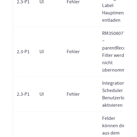
2.3-P1
UI
Fehler
Label
Hauptmenü
entladen
RM35080774
–
parentRecord
2.3-P1
UI
Fehler
Filter werden
nicht
übernommen
Integration
Scheduler –
2.3-P1
UI
Fehler
Benutzerlogin
aktivieren
Felder
können direkt
aus dem