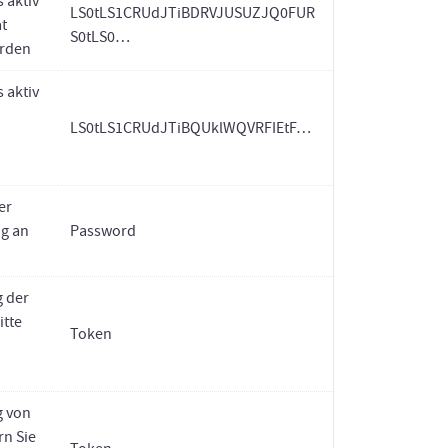
 aktiv
LS0tLS1CRUdJTiBDRVJUSUZJQ0FUR
at
S0tLS0…
erden
 aktiv
LS0tLS1CRUdJTiBQUklWQVRFIEtF…
er
ng an
Password
g der
itte
Token
g von
rn Sie