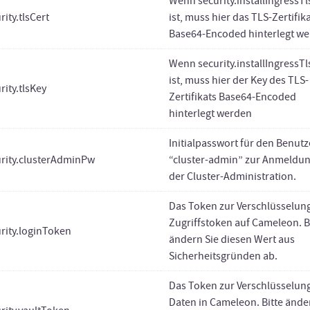
Wenn security.installIngressTls
rity.tlsCert
ist, muss hier das TLS-Zertifik
Base64-Encoded hinterlegt w
Wenn security.installIngressTls
ist, muss hier der Key des TLS-
rity.tlsKey
Zertifikats Base64-Encoded
hinterlegt werden
Initialpasswort für den Benutz
urity.clusterAdminPw
“cluster-admin” zur Anmeldu
der Cluster-Administration.
Das Token zur Verschlüsselun
Zugriffstoken auf Cameleon. B
rity.loginToken
ändern Sie diesen Wert aus
Sicherheitsgründen ab.
Das Token zur Verschlüsselun
Daten in Cameleon. Bitte ände