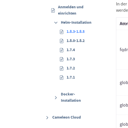
In der
Anmelden und
werde
einrichten
Helm-Installation
Attr
1.8.3-1.8.5
1.8.0-1.8.2
fqd
1.7.4
1.7.3
1.7.2
1.7.1
glob
Docker-
Installation
glob
Cameleon Cloud
glob