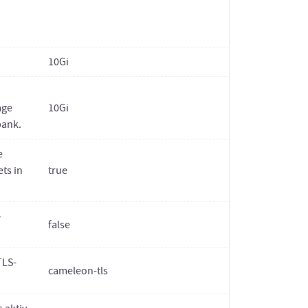
10Gi
age
10Gi
bank.
e
ets in
true
-
false
TLS-
cameleon-tls