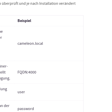
on überprüft und je nach Installation verändert
Beispiel
me
er
cameleon.local
iner-
ellt
FQDN:4000
fügung.
dung
user
an der
password