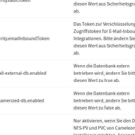
rity.vaultToken
diesen Wert aus Sicherheitsg
ab.
Das Token zur Verschlüsselun
Zugriffstoken für E-Mail-Inbo
urity.emailInboundToken
Integrationen. Bitte ändern Si
diesen Wert aus Sicherheitsg
ab.
Wenn die Datenbank extern
all-external-db.enabled
betrieben wird, ändern Sie bit
diesen Wert zu true ab.
Wenn die Datenbank extern
tainerized-db.enabled
betrieben wird, ändern Sie bit
diesen Wert zu false ab.
Nur aktivieren, wenn Sie den D
NFS-PV und PVC von Cameleo