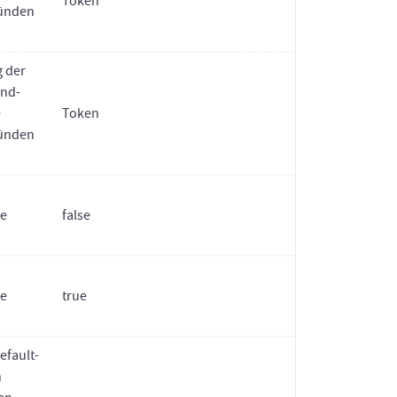
Token
ründen
g der
und-
e
Token
ründen
te
false
te
true
efault-
n