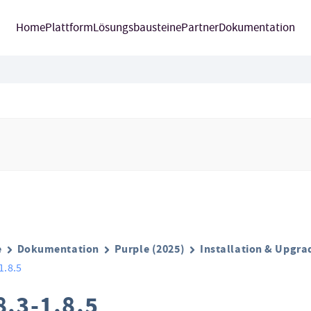
Home
Plattform
Lösungsbausteine
Partner
Dokumentation
e
Dokumentation
Purple (2025)
Installation & Upgra
1.8.5
8.3-1.8.5