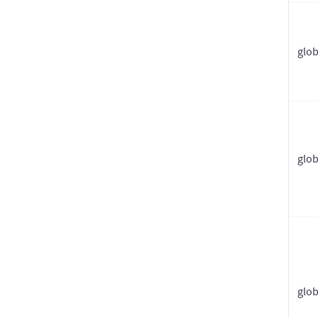
glob
glo
glo