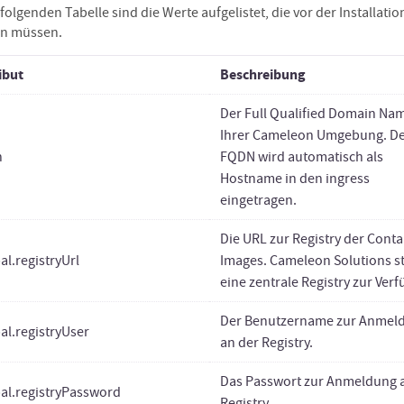
 folgenden Tabelle sind die Werte aufgelistet, die vor der Installati
n müssen.
ibut
Beschreibung
Der Full Qualified Domain Na
Ihrer Cameleon Umgebung. D
n
FQDN wird automatisch als
Hostname in den ingress
eingetragen.
Die URL zur Registry der Conta
al.registryUrl
Images. Cameleon Solutions st
eine zentrale Registry zur Ver
Der Benutzername zur Anmel
al.registryUser
an der Registry.
Das Passwort zur Anmeldung 
al.registryPassword
Registry.