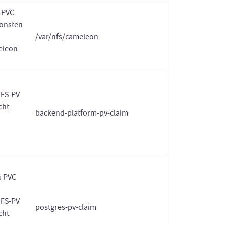
 PVC
sonsten
/var/nfs/cameleon
meleon
NFS-PV
cht
backend-platform-pv-claim
s PVC
NFS-PV
postgres-pv-claim
cht