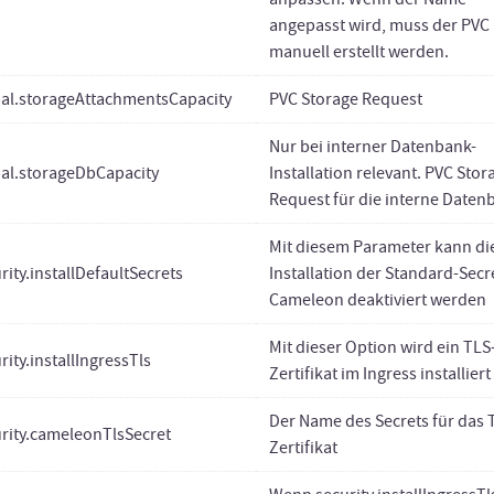
angepasst wird, muss der PVC
manuell erstellt werden.
bal.storageAttachmentsCapacity
PVC Storage Request
Nur bei interner Datenbank-
bal.storageDbCapacity
Installation relevant. PVC Stor
Request für die interne Daten
Mit diesem Parameter kann di
rity.installDefaultSecrets
Installation der Standard-Secr
Cameleon deaktiviert werden
Mit dieser Option wird ein TLS
rity.installIngressTls
Zertifikat im Ingress installiert
Der Name des Secrets für das 
rity.cameleonTlsSecret
Zertifikat