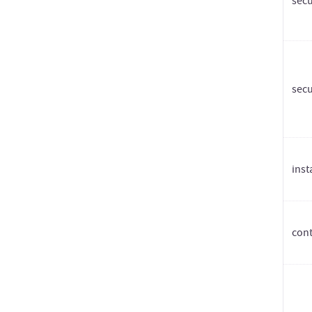
secu
sec
inst
con