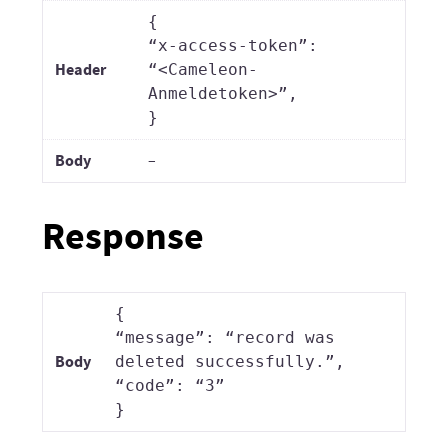
{
“x-access-token”:
Header
“<Cameleon-
Anmeldetoken>”,
}
Body
–
Response
{
“message”: “record was
Body
deleted successfully.”,
“code”: “3”
}