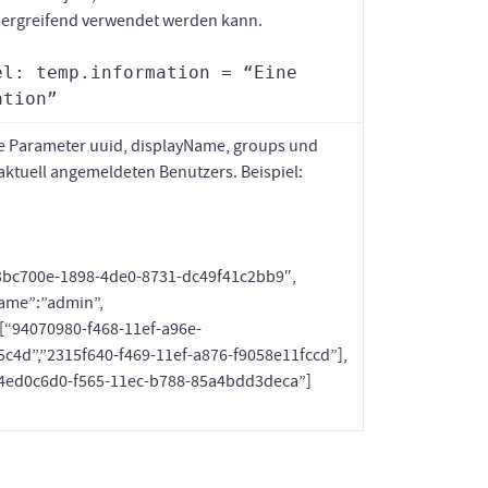
ergreifend verwendet werden kann.
el: temp.information = “Eine
mation”
ie Parameter uuid, displayName, groups und
 aktuell angemeldeten Benutzers. Beispiel:
3bc700e-1898-4de0-8731-dc49f41c2bb9″,
ame”:”admin”,
[“94070980-f468-11ef-a96e-
c4d”,”2315f640-f469-11ef-a876-f9058e11fccd”],
“4ed0c6d0-f565-11ec-b788-85a4bdd3deca”]