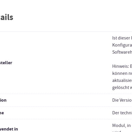
ails
Ist dieser
Konfigura
Softwareh
teller
Hinweis: 
können nu
aktualisi
gelöscht 
sion
Die Versi
me
Der techn
Modul, in
wendet in