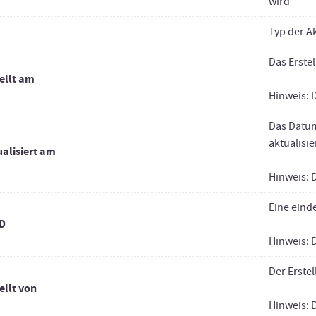
wird
Typ der A
Das Erste
ellt am
Hinweis: 
Das Datum
aktualisi
ualisiert am
Hinweis: 
Eine eind
D
Hinweis: 
Der Erste
ellt von
Hinweis: 