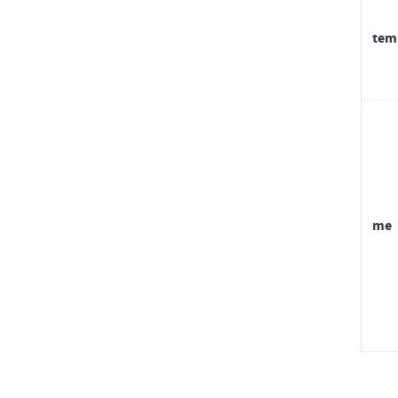
tem
me