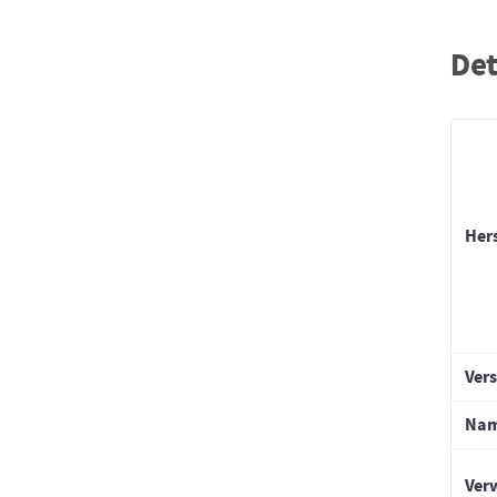
Det
Hers
Ver
Na
Ver