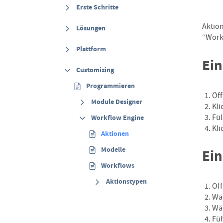
Erste Schritte
Aktion
Lösungen
“Workf
Plattform
Ein
Customizing
Programmieren
Öf
Module Designer
Kli
Fül
Workflow Engine
Kli
Aktionen
Modelle
Ein
Workflows
Aktionstypen
Öf
Wäh
Wäh
Füh