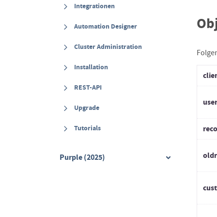
Integrationen
Ob
Automation Designer
Cluster Administration
Folge
Installation
clie
REST-API
use
Upgrade
rec
Tutorials
old
Purple (2025)
cus