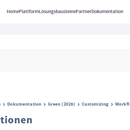
Home
Plattform
Lösungsbausteine
Partner
Dokumentation
e
Dokumentation
Green (2026)
Customizing
Workfl
tionen