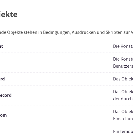
jekte
nde Objekte stehen in Bedingungen, Ausdrücken und Skripten zur 
nt
Die Konsta
Die Konst
r
Benutzer
ord
Das Objek
Das Objek
record
der durch
Das Objek
tom
Einstellu
Ein tempo