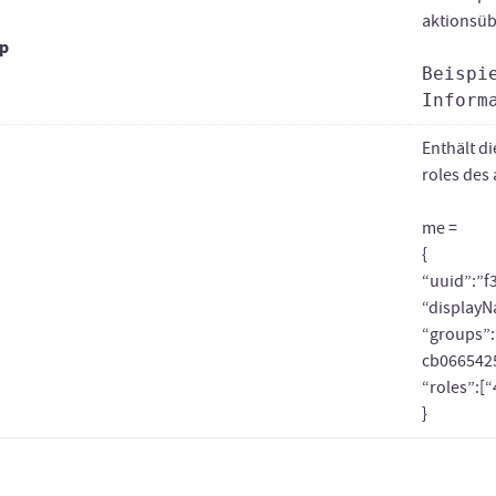
aktionsüb
p
Beispi
Infor
Enthält d
roles des
me =
{
“uuid”:”f
“displayN
“groups”:
cb0665425
“roles”:[
}