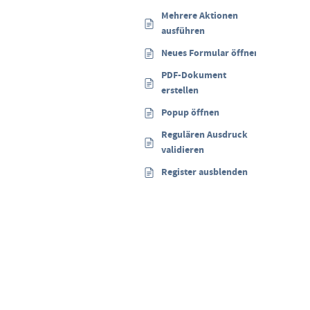
Mehrere Aktionen
ausführen
Neues Formular öffnen
PDF-Dokument
erstellen
Popup öffnen
Regulären Ausdruck
validieren
Register ausblenden
Sektionen ausblenden
Tatsächliche Dauer
zwischen zwei
Zeitpunkten berechnen
Webservice aufrufen