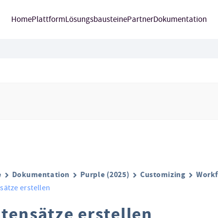
Home
Plattform
Lösungsbausteine
Partner
Dokumentation
e
Dokumentation
Purple (2025)
Customizing
Workf
sätze erstellen
tensätze erstellen