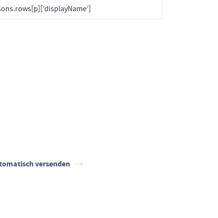
ons.rows[p][‘displayName’]
utomatisch versenden