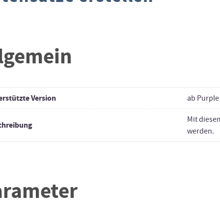
llgemein
rstützte Version
ab Purple 
Mit diese
chreibung
werden.
arameter