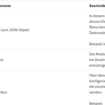
ameter
Beschrei
In diesem
dessen Ele
Wenn kein
d zum JSON-Objekt
Datensatz 
Beispiel:
Das Modul
ul
ein Ausdr
einzutrag
Über diese
konfiguri
die einze
utton
werden.
Beispiel: